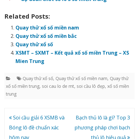
Related Posts:
Quay thử xổ số miền nam
Quay thử xổ số miền bắc
Quay thử xổ số
XSMT – SXMT – Kết quả xổ số miền Trung – XS
Mien Trung
Quay thử xổ số
,
Quay thử xổ số miền nam
,
Quay thử
xổ số miền trung
,
soi cau lo de mt
,
soi cầu lô đẹp
,
xổ số miền
trung
Điều
Soi cầu giải 6 XSMB và
Bạch thủ lô là gì? Top 3
hướng
Bóng lô đề chuẩn xác
phương pháp chơi bạch
bài
hôm nay
thủ lô hiệu quả