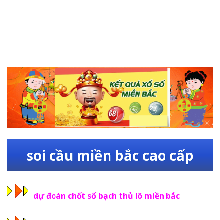
soi cầu miền bắc cao cấp
dự đoán chốt số bạch thủ lô miền bắc