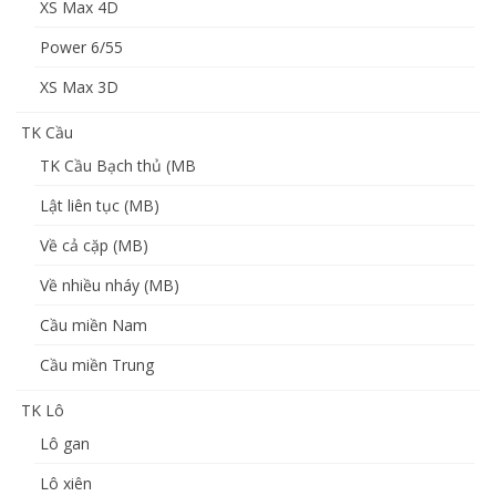
XS Max 4D
Power 6/55
XS Max 3D
TK Cầu
TK Cầu Bạch thủ (MB
Lật liên tục (MB)
Về cả cặp (MB)
Về nhiều nháy (MB)
Cầu miền Nam
Cầu miền Trung
TK Lô
Lô gan
Lô xiên