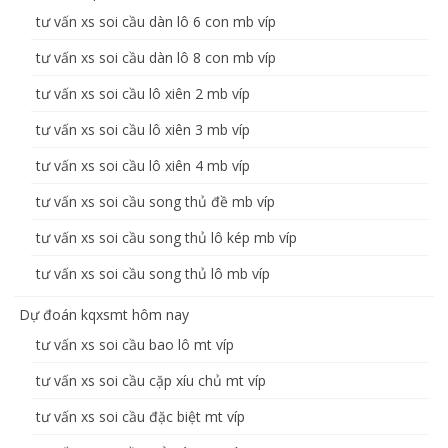
tư vấn xs soi cầu dàn lô 6 con mb víp
tư vấn xs soi cầu dàn lô 8 con mb víp
tư vấn xs soi cầu lô xiên 2 mb víp
tư vấn xs soi cầu lô xiên 3 mb víp
tư vấn xs soi cầu lô xiên 4 mb víp
tư vấn xs soi cầu song thủ đề mb víp
tư vấn xs soi cầu song thủ lô kép mb víp
tư vấn xs soi cầu song thủ lô mb víp
Dự đoán kqxsmt hôm nay
tư vấn xs soi cầu bao lô mt víp
tư vấn xs soi cầu cặp xíu chủ mt víp
tư vấn xs soi cầu đặc biệt mt víp