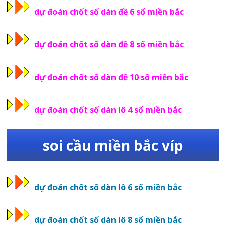
dự đoán chốt số dàn đề 6 số miền bắc
dự đoán chốt số dàn đề 8 số miền bắc
dự đoán chốt số dàn đề 10 số miền bắc
dự đoán chốt số dàn lô 4 số miền bắc
soi cầu miền bắc víp
dự đoán chốt số dàn lô 6 số miền bắc
dự đoán chốt số dàn lô 8 số miền bắc