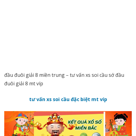
đầu đuôi giải 8 miền trung – tư vấn xs soi cầu sớ đầu
đuôi giải 8 mt víp
tư vấn xs soi cầu đặc biệt mt víp