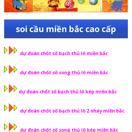
soi cầu miền bắc cao cấp
dự đoán chốt số bạch thủ lô miền bắc
dự đoán chốt số song thủ lô miền bắc
dự đoán chốt số bạch thủ lô kép miền bắc
dự đoán chốt số bạch thủ lô 2 nháy miền bắc
dự đoán chốt số song thủ lô kép miền bắc