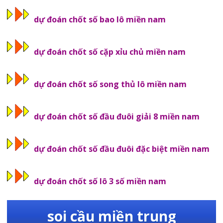
dự đoán chốt số bao lô miền nam
dự đoán chốt số cặp xỉu chủ miền nam
dự đoán chốt số song thủ lô miền nam
dự đoán chốt số đầu đuôi giải 8 miền nam
dự đoán chốt số đầu đuôi đặc biệt miền nam
dự đoán chốt số lô 3 số miền nam
soi cầu miền trung