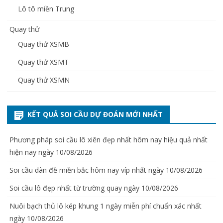
Lô tô miền Trung
Quay thử
Quay thử XSMB
Quay thử XSMT
Quay thử XSMN
KẾT QUẢ SOI CẦU DỰ ĐOÁN MỚI NHẤT
Phương pháp soi cầu lô xiên đẹp nhất hôm nay hiệu quả nhất
hiện nay ngày 10/08/2026
Soi cầu dàn đề miền bắc hôm nay víp nhất ngày 10/08/2026
Soi cầu lô đẹp nhất từ trường quay ngày 10/08/2026
Nuôi bạch thủ lô kép khung 1 ngày miễn phí chuẩn xác nhất
ngày 10/08/2026