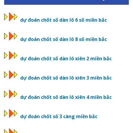
dự đoán chốt số dàn lô 6 số miền bắc
dự đoán chốt số dàn lô 8 số miền bắc
dự đoán chốt số dàn lô xiên 2 miền bắc
dự đoán chốt số dàn lô xiên 3 miền bắc
dự đoán chốt số dàn lô xiên 4 miền bắc
dự đoán chốt số 3 càng miền bắc