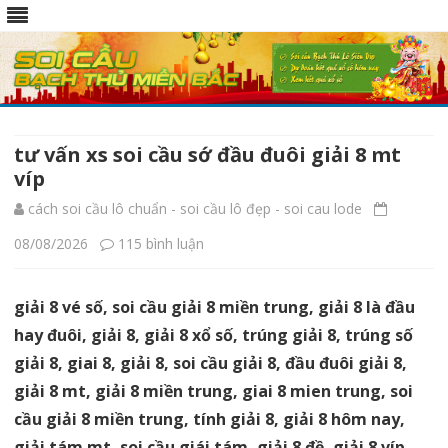
Skip
to
content
tư vấn xs soi cầu sớ đầu đuôi giải 8 mt
víp
cách soi cầu lô chuẩn - soi cầu lô đẹp - soi cau lode
ở
08/08/2026
115 bình luận
tư
giải 8 vé số, soi cầu giải 8 miền trung, giải 8 là đầu
vấn
hay đuôi, giải 8, giải 8 xổ số, trúng giải 8, trúng số
xs
giải 8, giai 8, giải 8, soi cầu giải 8, đầu đuôi giải 8,
soi
giải 8 mt, giải 8 miền trung, giai 8 mien trung, soi
cầu giải 8 miền trung, tính giải 8, giải 8 hôm nay,
cầu
giải tám mt, soi cầu giái tám, giải 8 đề, giải 8 víp,