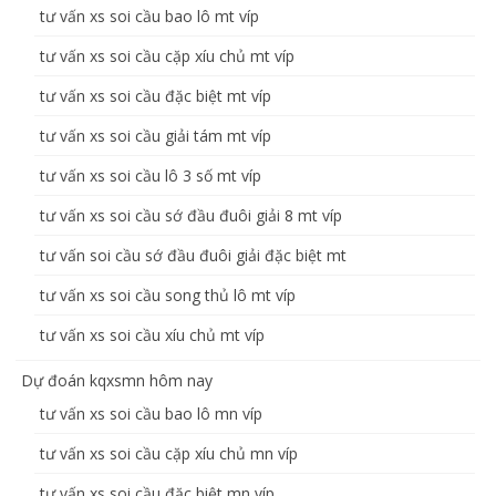
tư vấn xs soi cầu bao lô mt víp
tư vấn xs soi cầu cặp xíu chủ mt víp
tư vấn xs soi cầu đặc biệt mt víp
tư vấn xs soi cầu giải tám mt víp
tư vấn xs soi cầu lô 3 số mt víp
tư vấn xs soi cầu sớ đầu đuôi giải 8 mt víp
tư vấn soi cầu sớ đầu đuôi giải đặc biệt mt
tư vấn xs soi cầu song thủ lô mt víp
tư vấn xs soi cầu xíu chủ mt víp
Dự đoán kqxsmn hôm nay
tư vấn xs soi cầu bao lô mn víp
tư vấn xs soi cầu cặp xíu chủ mn víp
tư vấn xs soi cầu đặc biệt mn víp