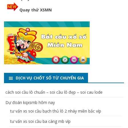
Quay thử XSMN
DỊCH VỤ CHỐT SỐ TỪ CHUYỂN GIA
cách soi cầu lô chuẩn – soi cầu lô đẹp – soi cau lode
Dự đoán kqxsmb hôm nay
tư vấn xs soi cầu bạch thủ lô 2 nháy miền bắc víp
tư vấn xs soi cầu ba càng mb víp