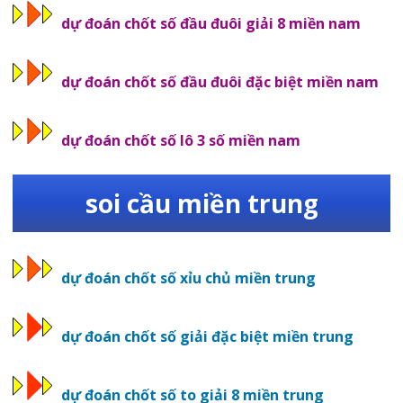
dự đoán chốt số đầu đuôi giải 8 miền nam
dự đoán chốt số đầu đuôi đặc biệt miền nam
dự đoán chốt số lô 3 số miền nam
soi cầu miền trung
dự đoán chốt số xỉu chủ miền trung
dự đoán chốt số giải đặc biệt miền trung
dự đoán chốt số to giải 8 miền trung