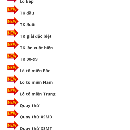
Lô kép
TK đầu
TK đuôi
TK giải đặc biệt
TK lần xuất hiện
TK 00-99
Lô tô miền Bắc
Lô tô miền Nam
Lô tô miền Trung
Quay thử
Quay thử XSMB
Quay thử XSMT