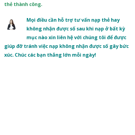
thẻ thành công.
Mọi điều cần hỗ trợ tư vấn nạp thẻ hay
không nhận được số sau khi nạp ở bất kỳ
mục nào xin liên hệ với chúng tôi để được
giúp đỡ tránh việc nạp không nhận được số gây bức
xúc. Chúc các bạn thắng lớn mỗi ngày!