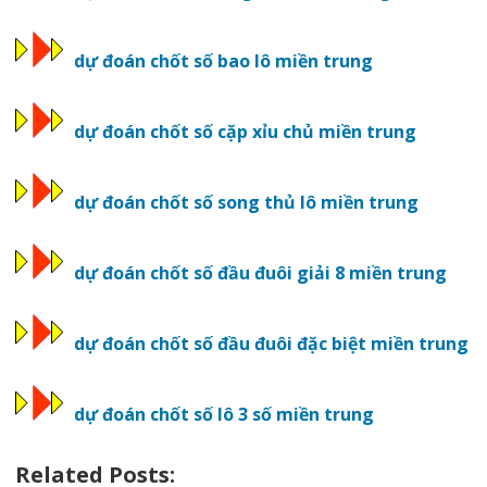
dự đoán chốt số bao lô miền trung
dự đoán chốt số cặp xỉu chủ miền trung
dự đoán chốt số song thủ lô miền trung
dự đoán chốt số đầu đuôi giải 8 miền trung
dự đoán chốt số đầu đuôi đặc biệt miền trung
dự đoán chốt số lô 3 số miền trung
Related Posts: