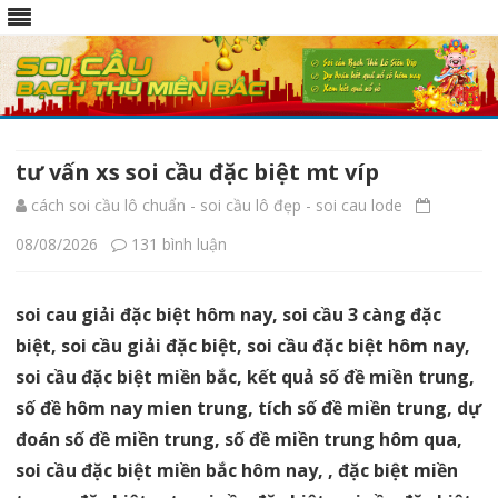
Skip
to
content
tư vấn xs soi cầu đặc biệt mt víp
cách soi cầu lô chuẩn - soi cầu lô đẹp - soi cau lode
ở
08/08/2026
131 bình luận
tư
soi cau giải đặc biệt hôm nay, soi cầu 3 càng đặc
vấn
biệt, soi cầu giải đặc biệt, soi cầu đặc biệt hôm nay,
xs
soi cầu đặc biệt miền bắc, kết quả số đề miền trung,
soi
số đề hôm nay mien trung, tích số đề miền trung, dự
đoán số đề miền trung, số đề miền trung hôm qua,
cầu
soi cầu đặc biệt miền bắc hôm nay, , đặc biệt miền
đặc