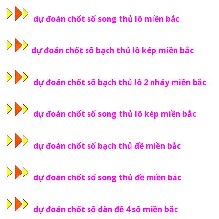
dự đoán chốt số song thủ lô miền bắc
dự đoán chốt số bạch thủ lô kép miền bắc
dự đoán chốt số bạch thủ lô 2 nháy miền bắc
dự đoán chốt số song thủ lô kép miền bắc
dự đoán chốt số bạch thủ đề miền bắc
dự đoán chốt số song thủ đề miền bắc
dự đoán chốt số dàn đề 4 số miền bắc