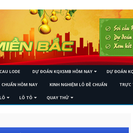
Skip
 CAU LODE
DỰ ĐOÁN KQXSMB HÔM NAY
DỰ ĐOÁN K
to
content
ĐỀ CHUẨN HÔM NAY
TƯ VẤN XS SOI CẦU BẠCH THỦ
KINH NGHIỆM LÔ ĐỀ CHUẨN
TƯ VẤN XS SOI
TRỰC 
LÔ 2 NHÁY MIỀN BẮC VÍP
CON MB VÍP
 LÔ
LÔ TÔ
QUAY THỬ
TƯ VẤN XS SOI CẦU BA CÀNG
TƯ VẤN XS SOI
B
GAN
LÔ TÔ MIỀN BẮC
MB VÍP
QUAY THỬ XSMB
CON MB VÍP
XIÊN
LÔ TÔ MIỀN NAM
TƯ VẤN XS SOI CẦU BẠCH THỦ
QUAY THỬ XSMT
TƯ VẤN XS SOI 
ĐỀ MB VÍP
MB VÍP