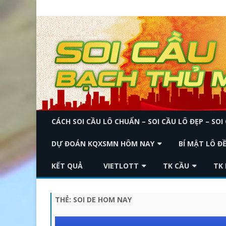
CÁCH SOI CẦU LÔ CHUẨN – SOI CẦU LÔ ĐẸP – SOI
DỰ ĐOÁN KQXSMN HÔM NAY
BÍ MẬT LÔ 
TƯ VẤN XS SOI CẦU BAO LÔ MN
KẾT QUẢ
VIETLOTT
TK CẦU
TK
VÍP
XS MEGA 6/45
TK CẦU BẠCH THỦ (M
LÔ 
TƯ VẤN XS SOI CẦU CẶP XÍU
THẺ:
SOI DE HOM NAY
XS MAX 4D
LẬT LIÊN TỤC (MB)
LÔ 
CHỦ MN VÍP