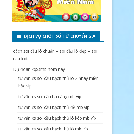
DỊCH VỤ CHỐT SỐ TỪ CHUYỂN GIA
cách soi cầu lô chuẩn – soi cầu lô đẹp – soi
cau lode
Dự đoán kqxsmb hôm nay
tư vấn xs soi cầu bạch thủ lô 2 nháy miền
bắc víp
tư vấn xs soi cầu ba càng mb víp
tư vấn xs soi cầu bạch thủ đề mb víp
tư vấn xs soi cầu bạch thủ lô kép mb víp
tư vấn xs soi cầu bạch thủ lô mb víp