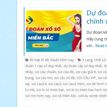
Dự đoá
chính 
Dự đoán kết
Hãy cùng c
với…
Read 
Bí mật lô đề chuẩn hôm nay
3 cang
,
chốt số 
đoán 1 cặp số duy nhất
,
dự đoán cặp số duy nhất
,
đ
nháy
,
soi cầu chuẩn
,
soi cầu đề
,
soi cau giải 8
,
soi cầ
trung
,
soi cầu mn
,
soi cầu số đề
,
SOI CẦU VIP
,
soi cầ
vip
,
soi cau24
,
soi cau3
,
soi cau3 mien
,
soi de hom n
to mb
,
soi lo to mien bac
,
soi lo to mien bac hom na
soi mn hom nay
,
soi số miền bắc
,
soicau xsmb chinh