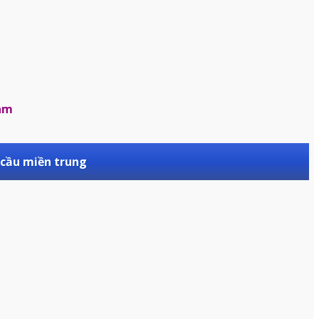
nam
 cầu miền trung