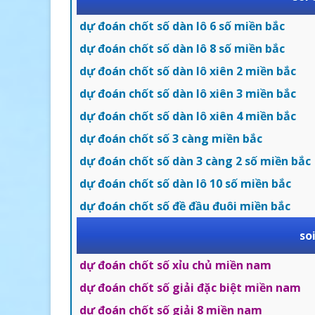
dự đoán chốt số dàn lô 6 số miền bắc
dự đoán chốt số dàn lô 8 số miền bắc
dự đoán chốt số dàn lô xiên 2 miền bắc
dự đoán chốt số dàn lô xiên 3 miền bắc
dự đoán chốt số dàn lô xiên 4 miền bắc
dự đoán chốt số 3 càng miền bắc
dự đoán chốt số dàn 3 càng 2 số miền bắc
dự đoán chốt số dàn lô 10 số miền bắc
dự đoán chốt số đề đầu đuôi miền bắc
so
dự đoán chốt số xỉu chủ miền nam
dự đoán chốt số giải đặc biệt miền nam
dự đoán chốt số giải 8 miền nam