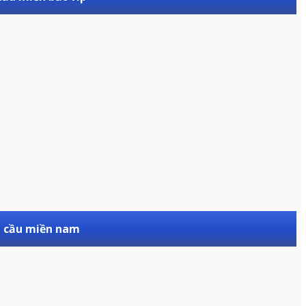
TƯ VẤN XS SOI CẦU DÀN ĐỀ
ĐẦU ĐUÔI MB VÍP
TƯ VẤN XS SOI CẦU DÀN LÔ 10
CON MB VÍP
TƯ VẤN XS SOI CẦU DÀN LÔ 4
CON MB VÍP
i cầu miền nam