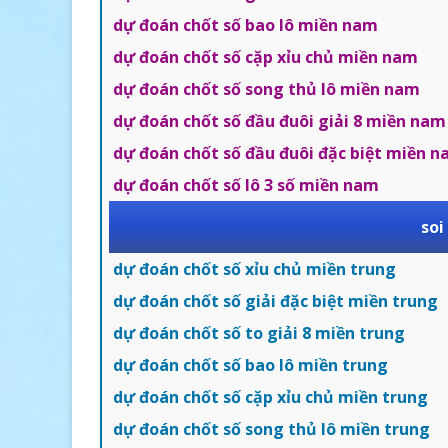
dự đoán chốt số bao lô miền nam
dự đoán chốt số cặp xỉu chủ miền nam
dự đoán chốt số song thủ lô miền nam
dự đoán chốt số đầu đuôi giải 8 miền nam
dự đoán chốt số đầu đuôi đặc biệt miền 
dự đoán chốt số lô 3 số miền nam
soi
dự đoán chốt số xỉu chủ miền trung
dự đoán chốt số giải đặc biệt miền trung
dự đoán chốt số to giải 8 miền trung
dự đoán chốt số bao lô miền trung
dự đoán chốt số cặp xỉu chủ miền trung
dự đoán chốt số song thủ lô miền trung